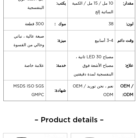
مقدار:
10 مل / 15 مل / الكمية
يكتب:
البنفسجية
السائبة إلخ
لون:
38
موك ：
300 قطعة
صبغة عالية ، نباتي
وقت دائم
3-4 أسابيع
ميزة:
وخالي من القسوة
مصباح LED 30 ثانية ،
علاج:
مصباح الأشعة فوق
خدمة:
علامة خاصة
البنفسجية لمدة دقيقتين
OEM /
نعم ، نحن توريد OEM /
MSDS ISO SGS
شهادة:
GMPC
ODM
ODM:
– Product details –