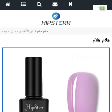
▼
هلام هلام
›
فن الأظافر
›
منتج
›
بيت
هلام هلام