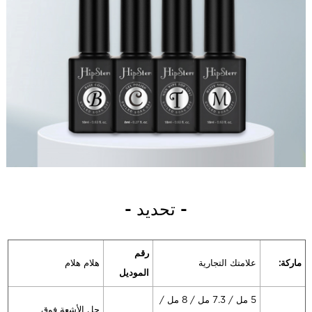
- تحديد -
رقم
ماركة:
علامتك التجارية
هلام هلام
الموديل
5 مل / 7.3 مل / 8 مل /
جل الأشعة فوق