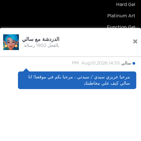
Hard Gel
Platinum Art
Function Gel
الدردشة مع سالي
بالفعل 1902 رسالة
Contact Us
سالي
14:55.PM Aug.10,2026
Contact Person : Mandy Yip
مرحبا عزيزي سيدي / سيدتي ، مرحبا بكم في موقعنا! انا
Tel : +86 18027439663
سالي كيف علي مخاطبتك
E-mail : info@hipsterrgel.com
WhatsApp : +86 18027439663
Address : Rm. 701, Baiyun Meiwan Inspection Bldg, #408
Guangyun Rd Jiahe St Baiyun Dist, Guangzhou City
Guangdong China