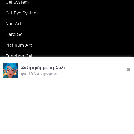
Gel System
Cat Eye System
Nail Art
Hard Gel
Platinum Art
Function Gel
Συζήτηση με τη Σάλι
ήδη 1 902 μηνύματα
Contact Us
Contact Person : Mandy Yip
Tel : +86 18027439663
E-mail : info@hipsterrgel.com
WhatsApp : +86 18027439663