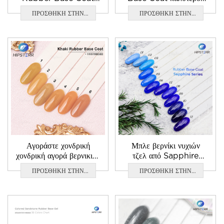
όλα σε ένα
προμηθευτής βάσης
ΠΡΟΣΘΗΚΗ ΣΤΗΝ
ΠΡΟΣΘΗΚΗ ΣΤΗΝ
νυχιών gel
ΕΡΩΤΗΣΗ
ΕΡΩΤΗΣΗ
Αγοράστε χονδρική
Μπλε βερνίκι νυχιών
χονδρική αγορά βερνικιού
τζελ από Sapphire
νυχιών από καουτσούκ
Rubber Base Coat
ΠΡΟΣΘΗΚΗ ΣΤΗΝ
ΠΡΟΣΘΗΚΗ ΣΤΗΝ
με βάση το χακί
ΕΡΩΤΗΣΗ
ΕΡΩΤΗΣΗ