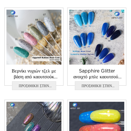
Coat
ΕΡΩΤΗΣΗ
ΕΡΩΤΗΣΗ
Βερνίκι νυχιών τζελ με
Sapphire Glitter
βάση από καουτσούκ
ανοιχτό μπλε καουτσούκ
Eggshell
Βάση
ΠΡΟΣΘΗΚΗ ΣΤΗΝ
ΠΡΟΣΘΗΚΗ ΣΤΗΝ
ΕΡΩΤΗΣΗ
ΕΡΩΤΗΣΗ