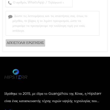
Ιδρύθηκε το 2015, με έδρα το Guangzhou της Κίνας, η Hipsterr
είναι ένας κατασκευαστής τέχνης νυχιών υψηλής τεχνολογίας που
ενσωματώνει Ε&Α, παραγωγή, πωλήσεις και υπηρεσίες.