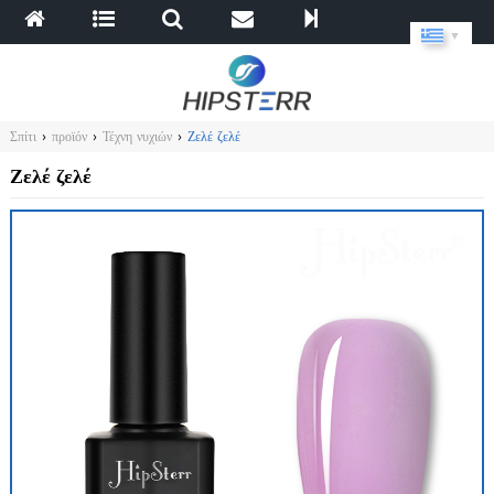
▼
Σπίτι
›
προϊόν
›
Τέχνη νυχιών
›
Ζελέ ζελέ
Ζελέ ζελέ