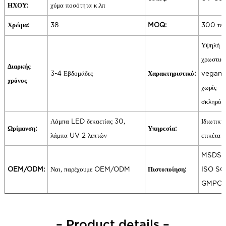
ΗΧΟΥ:
χύμα ποσότητα κ.λπ
Χρώμα:
38
MOQ:
300 τεμ
Υψηλή
χρωστική
Διαρκής
3-4 Εβδομάδες
Χαρακτηριστικό:
vegan κ
χρόνος
χωρίς
σκληρότ
Λάμπα LED δεκαετίας 30,
Ιδιωτική
Ωρίμανση:
Υπηρεσία:
λάμπα UV 2 λεπτών
ετικέτα
MSDS
OEM/ODM:
Ναι, παρέχουμε OEM/ODM
Πιστοποίηση:
ISO SG
GMPC
– Product details –