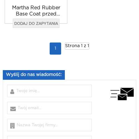
Martha Red Rubber
Base Coat przed
lakierem
DODAJ DO ZAPYTANIA
hybrydowym do
paznokci
Strona 1 z 1
1
Wyślij do nas wiadomość: