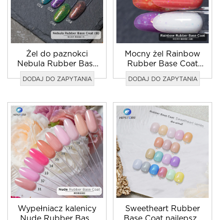
Żel do paznokci
Mocny żel Rainbow
Nebula Rubber Base
Rubber Base Coat
Coat cena fabryczna
do paznokci
DODAJ DO ZAPYTANIA
DODAJ DO ZAPYTANIA
hurtowo
naturalnych
Wypełniacz kalenicy
Sweetheart Rubber
Nude Rubber Base
Base Coat najlepszy