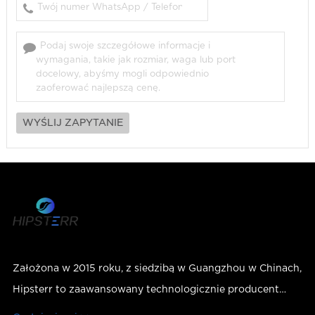
Założona w 2015 roku, z siedzibą w Guangzhou w Chinach,
Hipsterr to zaawansowany technologicznie producent
zdobień paznokci, który integruje badania i rozwój,