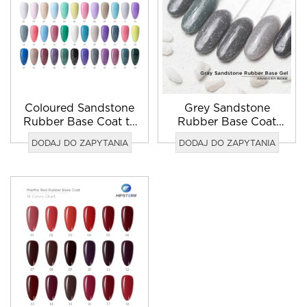
Coloured Sandstone
Grey Sandstone
Rubber Base Coat to
Rubber Base Coat
najlepsza baza i
duży podkład
DODAJ DO ZAPYTANIA
DODAJ DO ZAPYTANIA
lakier
nawierzchniowy do
paznokci